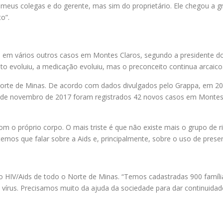
os meus colegas e do gerente, mas sim do proprietário. Ele chegou a
o”.
ete em vários outros casos em Montes Claros, segundo a presidente 
nto evoluiu, a medicação evoluiu, mas o preconceito continua arcaico.
rte de Minas. De acordo com dados divulgados pelo Grappa, em 201
9 de novembro de 2017 foram registrados 42 novos casos em Montes 
com o próprio corpo. O mais triste é que não existe mais o grupo de r
temos que falar sobre a Aids e, principalmente, sobre o uso de preser
do HIV/Aids de todo o Norte de Minas. “Temos cadastradas 900 famíl
vírus. Precisamos muito da ajuda da sociedade para dar continuidade