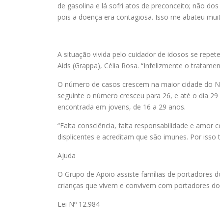
de gasolina e lá sofri atos de preconceito; não d
pois a doença era contagiosa. Isso me abateu muit
A situação vivida pelo cuidador de idosos se rep
Aids (Grappa), Célia Rosa. “Infelizmente o tratame
O número de casos crescem na maior cidade do No
seguinte o número cresceu para 26, e até o dia 2
encontrada em jovens, de 16 a 29 anos.
“Falta consciência, falta responsabilidade e amor 
displicentes e acreditam que são imunes. Por isso 
Ajuda
O Grupo de Apoio assiste famílias de portadores 
crianças que vivem e convivem com portadores do 
Lei Nº 12.984