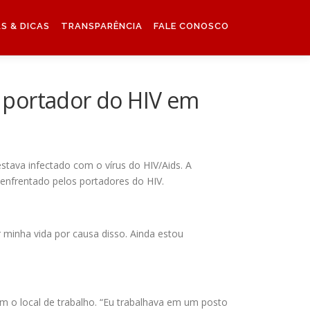
S & DICAS
TRANSPARÊNCIA
FALE CONOSCO
z portador do HIV em
tava infectado com o vírus do HIV/Aids. A
o enfrentado pelos portadores do HIV.
r minha vida por causa disso. Ainda estou
am o local de trabalho. “Eu trabalhava em um posto