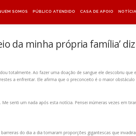
QUEM SOMOS
PÚBLICO ATENDIDO
CASA DE APOIO
NOTÍCIA
eio da minha própria família’ di
dou totalmente. Ao fazer uma doação de sangue ele descobriu que es
prestes a enfrentar. Ele afirma que o preconceito é o maior obstácul
. Me senti um nada após esta notícia. Pensei inúmeras vezes em tira
as barreiras do dia a dia tomaram proporções gigantescas que invadir